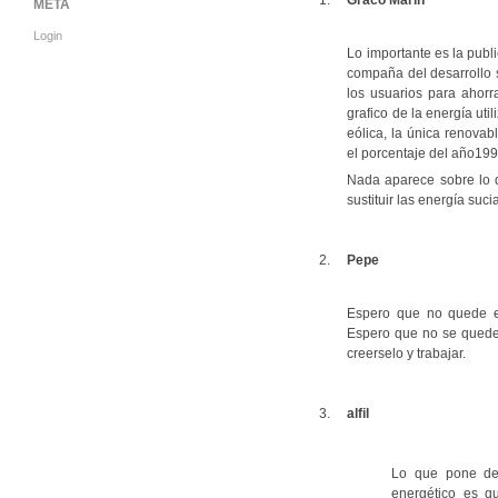
Graco Marín
META
Login
Lo importante es la publ
compaña del desarrollo 
los usuarios para ahorr
grafico de la energía uti
eólica, la única renova
el porcentaje del año19
Nada aparece sobre lo q
sustituir las energía suci
Pepe
Espero que no quede e
Espero que no se quede l
creerselo y trabajar.
alfil
Lo que pone de 
energético es q