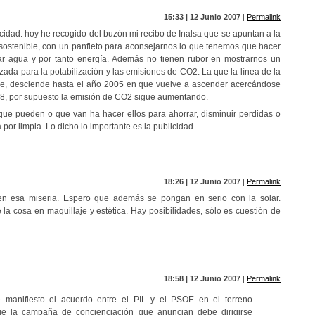
15:33 | 12 Junio 2007
|
Permalink
icidad. hoy he recogido del buzón mi recibo de Inalsa que se apuntan a la
sostenible, con un panfleto para aconsejarnos lo que tenemos que hacer
ar agua y por tanto energía. Además no tienen rubor en mostrarnos un
lizada para la potabilización y las emisiones de CO2. La que la línea de la
ble, desciende hasta el año 2005 en que vuelve a ascender acercándose
98, por supuesto la emisión de CO2 sigue aumentando.
ue pueden o que van ha hacer ellos para ahorrar, disminuir perdidas o
a por limpia. Lo dicho lo importante es la publicidad.
18:26 | 12 Junio 2007
|
Permalink
n esa miseria. Espero que además se pongan en serio con la solar.
a cosa en maquillaje y estética. Hay posibilidades, sólo es cuestión de
18:58 | 12 Junio 2007
|
Permalink
manifiesto el acuerdo entre el PIL y el PSOE en el terreno
ue la campaña de concienciación que anuncian debe dirigirse