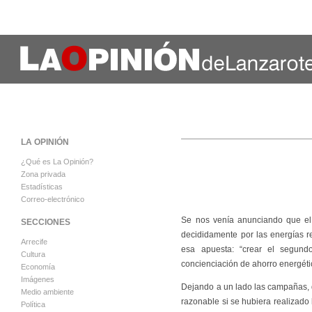
LA OPINIÓN
¿Qué es La Opinión?
Zona privada
Estadísticas
Correo-electrónico
Se nos venía anunciando que el 
SECCIONES
decididamente por las energías r
Arrecife
esa apuesta: “crear el segun
Cultura
concienciación de ahorro energéti
Economía
Imágenes
Dejando a un lado las campañas, q
Medio ambiente
razonable si se hubiera realizad
Política