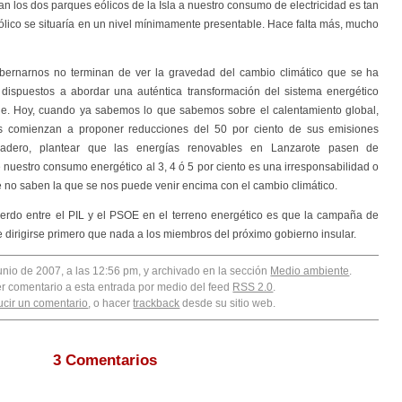
n los dos parques eólicos de la Isla a nuestro consumo de electricidad es tan
lico se situaría en un nivel mínimamente presentable. Hace falta más, mucho
bernarnos no terminan de ver la gravedad del cambio climático que se ha
án dispuestos a abordar una auténtica transformación del sistema energético
ble. Hoy, cuando ya sabemos lo que sabemos sobre el calentamiento global,
 comienzan a proponer reducciones del 50 por ciento de sus emisiones
nadero, plantear que las energías renovables en Lanzarote pasen de
e nuestro consumo energético al 3, 4 ó 5 por ciento es una irresponsabilidad o
 no saben la que se nos puede venir encima con el cambio climático.
erdo entre el PIL y el PSOE en el terreno energético es que la campaña de
dirigirse primero que nada a los miembros del próximo gobierno insular.
unio de 2007, a las 12:56 pm, y archivado en la sección
Medio ambiente
.
er comentario a esta entrada por medio del feed
RSS 2.0
.
ucir un comentario
, o hacer
trackback
desde su sitio web.
3 Comentarios