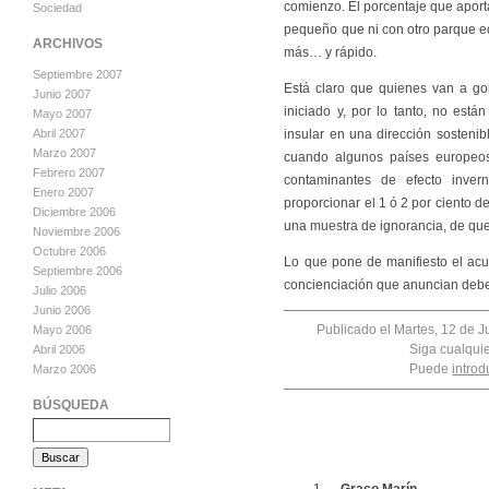
comienzo. El porcentaje que aporta
Sociedad
pequeño que ni con otro parque eó
ARCHIVOS
más… y rápido.
Septiembre 2007
Está claro que quienes van a go
Junio 2007
iniciado y, por lo tanto, no est
Mayo 2007
insular en una dirección sosteni
Abril 2007
Marzo 2007
cuando algunos países europeos
Febrero 2007
contaminantes de efecto inver
Enero 2007
proporcionar el 1 ó 2 por ciento d
Diciembre 2006
una muestra de ignorancia, de que
Noviembre 2006
Octubre 2006
Lo que pone de manifiesto el acu
Septiembre 2006
concienciación que anuncian debe 
Julio 2006
Junio 2006
Publicado el Martes, 12 de J
Mayo 2006
Siga cualqui
Abril 2006
Puede
introd
Marzo 2006
BÚSQUEDA