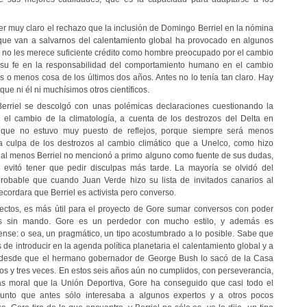
r muy claro el rechazo que la inclusión de Domingo Berriel en la nómina
 que van a salvarnos del calentamiento global ha provocado en algunos
l no les merece suficiente crédito como hombre preocupado por el cambio
e su fe en la responsabilidad del comportamiento humano en el cambio
ás o menos cosa de los últimos dos años. Antes no lo tenía tan claro. Hay
que ni él ni muchísimos otros científicos.
erriel se descolgó con unas polémicas declaraciones cuestionando la
el cambio de la climatología, a cuenta de los destrozos del Delta en
s que no estuvo muy puesto de reflejos, porque siempre será menos
a culpa de los destrozos al cambio climático que a Unelco, como hizo
 al menos Berriel no mencionó a primo alguno como fuente de sus dudas,
 evitó tener que pedir disculpas más tarde. La mayoría se olvidó del
robable que cuando Juan Verde hizo su lista de invitados canarios al
recordara que Berriel es activista pero converso.
efectos, es más útil para el proyecto de Gore sumar conversos con poder
s sin mando. Gore es un perdedor con mucho estilo, y además es
nse: o sea, un pragmático, un tipo acostumbrado a lo posible. Sabe que
s de introducir en la agenda política planetaria el calentamiento global y a
desde que el hermano gobernador de George Bush lo sacó de la Casa
s y tres veces. En estos seis años aún no cumplidos, con perseverancia,
ás moral que la Unión Deportiva, Gore ha conseguido que casi todo el
nto que antes sólo interesaba a algunos expertos y a otros pocos