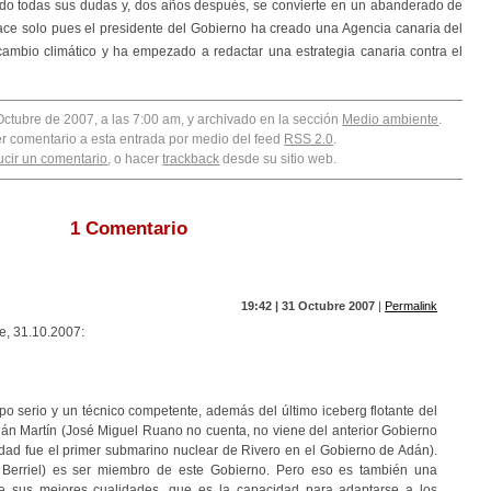
ado todas sus dudas y, dos años después, se convierte en un abanderado de
ace solo pues el presidente del Gobierno ha creado una Agencia canaria del
 cambio climático y ha empezado a redactar una estrategia canaria contra el
Octubre de 2007, a las 7:00 am, y archivado en la sección
Medio ambiente
.
er comentario a esta entrada por medio del feed
RSS 2.0
.
ucir un comentario
, o hacer
trackback
desde su sitio web.
1 Comentario
19:42 | 31 Octubre 2007
|
Permalink
e, 31.10.2007:
po serio y un técnico competente, además del último iceberg flotante del
dán Martín (José Miguel Ruano no cuenta, no viene del anterior Gobierno
idad fue el primer submarino nuclear de Rivero en el Gobierno de Adán).
 Berriel) es ser miembro de este Gobierno. Pero eso es también una
 sus mejores cualidades, que es la capacidad para adaptarse a los