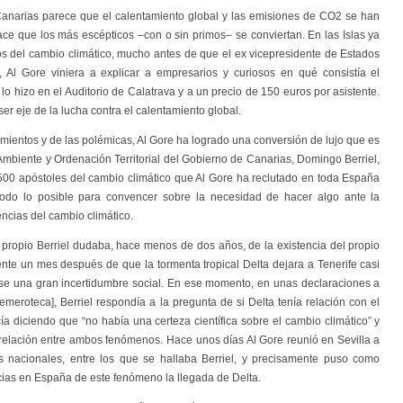
Canarias parece que el calentamiento global y las emisiones de CO2 se han
ce que los más escépticos –con o sin primos– se conviertan. En las Islas ya
os del cambio climático, mucho antes de que el ex vicepresidente de Estados
, Al Gore viniera a explicar a empresarios y curiosos en qué consistía el
 lo hizo en el Auditorio de Calatrava y a un precio de 150 euros por asistente.
ser eje de la lucha contra el calentamiento global.
mientos y de las polémicas, Al Gore ha logrado una conversión de lujo que es
Ambiente y Ordenación Territorial del Gobierno de Canarias, Domingo Berriel,
.500 apóstoles del cambio climático que Al Gore ha reclutado en toda España
odo lo posible para convencer sobre la necesidad de hacer algo ante la
ncias del cambio climático.
 propio Berriel dudaba, hace menos de dos años, de la existencia del propio
nte un mes después de que la tormenta tropical Delta dejara a Tenerife casi
se una gran incertidumbre social. En ese momento, en unas declaraciones a
emeroteca], Berriel respondía a la pregunta de si Delta tenía relación con el
ía diciendo que “no había una certeza científica sobre el cambio climático” y
 relación entre ambos fenómenos. Hace unos días Al Gore reunió en Sevilla a
es nacionales, entre los que se hallaba Berriel, y precisamente puso como
ias en España de este fenómeno la llegada de Delta.