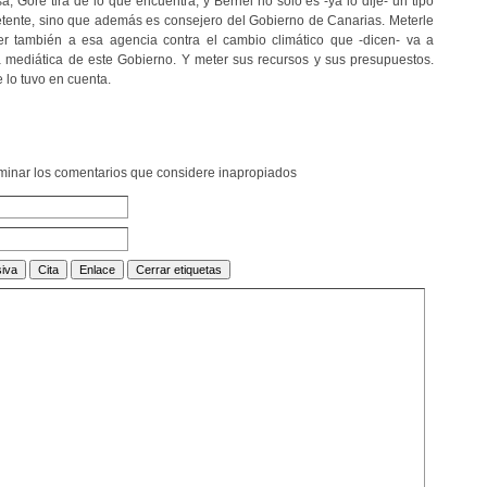
, Gore tira de lo que encuentra, y Berriel no sólo es -ya lo dije- un tipo
etente, sino que además es consejero del Gobierno de Canarias. Meterle
er también a esa agencia contra el cambio climático que -dicen- va a
la mediática de este Gobierno. Y meter sus recursos y sus presupuestos.
lo tuvo en cuenta.
liminar los comentarios que considere inapropiados