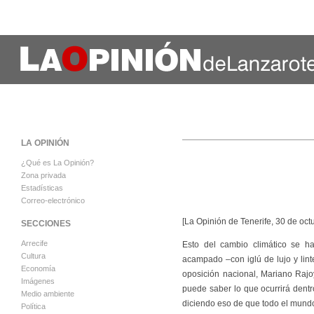
LA OPINIÓN
¿Qué es La Opinión?
Zona privada
Estadísticas
Correo-electrónico
[La Opinión de Tenerife, 30 de oct
SECCIONES
Arrecife
Esto del cambio climático se ha
Cultura
acampado –con iglú de lujo y linte
Economía
oposición nacional, Mariano Rajoy
Imágenes
puede saber lo que ocurrirá dentro
Medio ambiente
diciendo eso de que todo el mundo
Política