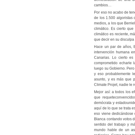
cambios…
Por eso no acabo de tene
de los 1.500 algoristas
medios, a los que Berrie
climático. Es cierto qu
climático es reciente, m
que decir en su disculpa 
Hace un par de años, B
intervención humana en 
Canarias. Lo cierto e
comprometido echarle l
luego su Gobierno. Pero
y eso probablemente le
asunto, y es más que p
Climate Projet, nadie le 
Mejor así: a todos los 
que requeteconvencido
demócrata y estadounide
aquí de lo que se trata e
eso viene dedicándose 
Blanca contando votos do
sentido del trabajo y m
mundo hable de un asu