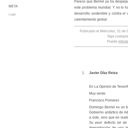
Parece que Berriel ya ha despej
META
este problema mundial. Y no lo h
desarrollo sostenible y contra el
Login
calentamiento global.
Publicado el Miércoles, 31 de 
Siga cualqui
Puede
introd
Javier Díaz Reixa
En La Opinión de Tenerif
Muy verde
Francisco Pomares
Domingo Berriel es un ti
Gobierno antártico de A
a este, sino que en real
Su peor defecto (el de
demostración de una de