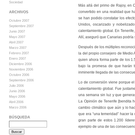
Sociedad
Más allá del primo de Rajoy, en 
convertido en una realidad que ha
ARCHIVOS
se han podido constatar los efect
Octubre 2007
Unidos, oscarizado y nobelizado
Septiembre 2007
calentamiento global. En Tenerife,
Junio 2007
Allí, aseguró que Canarias podría 
Mayo 2007
Abril 2007
Después de los múltiples reconoci
Marzo 2007
la del propio consejero de Medio 
Febrero 2007
Enero 2007
quien ahora forma parte de los 1
Diciembre 2006
bajo la promesa de que harán t
Noviembre 2006
inminente llegada de las consecue
Octubre 2006
Septiembre 2006
Lo de conversión viene porque el
Julio 2006
calentamiento global. Fue justame
Junio 2006
una semana sin luz y que genera
Mayo 2006
La Opinión de Tenerife [bendita h
Abril 2006
cambio climático que aún y lo hac
Marzo 2006
que era “una temeridad” hacer la
BÚSQUEDA
gran parte de estos 1.200 líder
ejemplo de una de las consecuenc