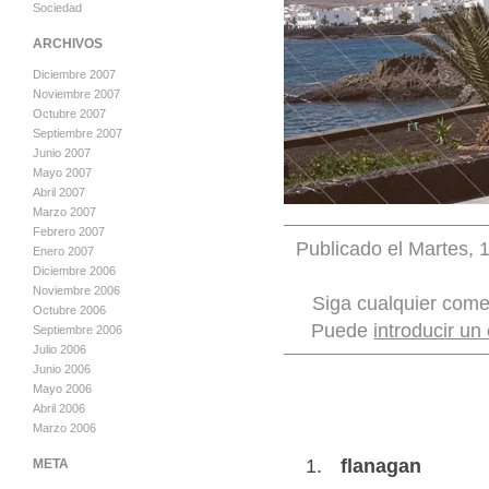
Sociedad
ARCHIVOS
Diciembre 2007
Noviembre 2007
Octubre 2007
Septiembre 2007
Junio 2007
Mayo 2007
Abril 2007
Marzo 2007
Febrero 2007
Publicado el Martes, 
Enero 2007
Diciembre 2006
Noviembre 2006
Siga cualquier come
Octubre 2006
Puede
introducir un
Septiembre 2006
Julio 2006
Junio 2006
Mayo 2006
Abril 2006
Marzo 2006
flanagan
META