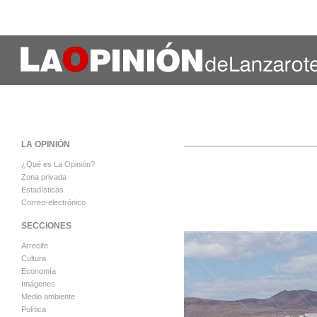
LA OPINIÓN
¿Qué es La Opinión?
Zona privada
Estadísticas
Correo-electrónico
SECCIONES
Arrecife
Cultura
Economía
Imágenes
Medio ambiente
Política