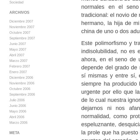
Sociedad
normales en el seno 
ARCHIVOS
tradicional: el novio d
Diciembre 2007
hermano, la hija de mi
Noviembre 2007
china de uno o dos adul
Octubre 2007
Septiembre 2007
Este polimorfismo y tra
Junio 2007
Mayo 2007
indisolubilidad, no es
Abril 2007
ahora, en el seno de u
Marzo 2007
depende del grado de r
Febrero 2007
Enero 2007
sí mismas y entre sí, 
Diciembre 2006
siempre ha producido h
Noviembre 2006
Octubre 2006
urgente por ello que l
Septiembre 2006
de lo cual nuestra ign
Julio 2006
Junio 2006
dejarnos ni nos afa
Mayo 2006
normalidad, como prot
Abril 2006
Marzo 2006
espeluznante, desquici
la prole que ha puesto
META