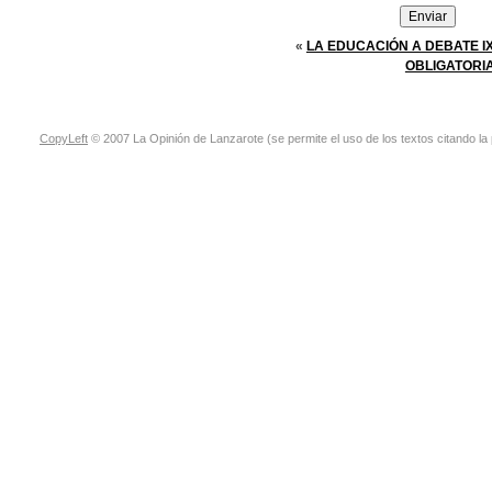
«
LA EDUCACIÓN A DEBATE I
OBLIGATORI
CopyLeft
© 2007 La Opinión de Lanzarote (se permite el uso de los textos citando la