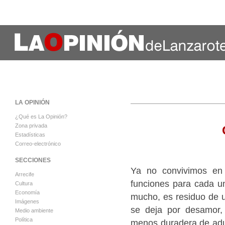
LA OPINIÓN
¿Qué es La Opinión?
Zona privada
Estadísticas
Correo-electrónico
SECCIONES
Ya no convivimos en 
Arrecife
funciones para cada u
Cultura
Economía
mucho, es residuo de u
Imágenes
se deja por desamor,
Medio ambiente
Política
menos duradera de adul