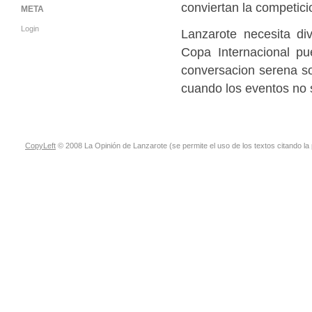
conviertan la competici
META
Login
Lanzarote necesita dive
Copa Internacional pu
conversacion serena sob
cuando los eventos no s
CopyLeft
© 2008 La Opinión de Lanzarote (se permite el uso de los textos citando la