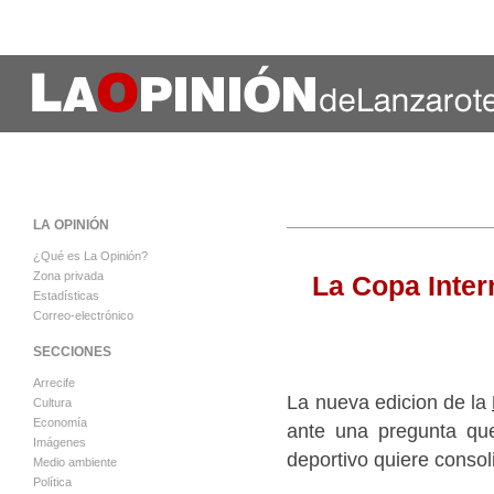
LA OPINIÓN
¿Qué es La Opinión?
Zona privada
La Copa Inter
Estadísticas
Correo-electrónico
SECCIONES
Arrecife
La nueva edicion de la
Cultura
Economía
ante una pregunta que
Imágenes
deportivo quiere consol
Medio ambiente
Política