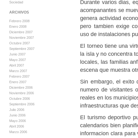
Durante varios dias, eq
Sociedad
acompanantes se mueve
ARCHIVOS
genera actividad econo
Febrero 2008
pero tambien exige coo
Enero 2008
Diciembre 2007
uso de instalaciones pu
Noviembre 2007
Octubre 2007
El torneo tiene una vir
Septiembre 2007
la isla y no concentra t
Junio 2007
Mayo 2007
locales, las familias a
Abril 2007
escena que muestra otr
Marzo 2007
Febrero 2007
Sin embargo, el exito 
Enero 2007
Diciembre 2006
numero de visitantes o
Noviembre 2006
reales en los municipios
Octubre 2006
infraestructuras que d
Septiembre 2006
Julio 2006
Junio 2006
El turismo deportivo p
Mayo 2006
calendarios bien planif
Abril 2006
informacion clara para
Marzo 2006