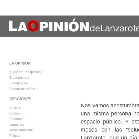
LA OPINIÓN
¿Qué es La Opinión?
Zona privada
Estadísticas
Correo-electrónico
SECCIONES
Nos vamos acostumbran
Arrecife
una misma persona nos
Cultura
Economía
espacio público. Y e
Imágenes
meses con las “solu
Medio ambiente
Política
Lanzarote, que un día 