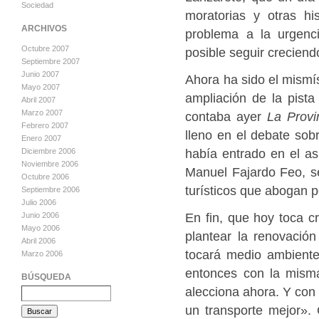
Sociedad
moratorias y otras hi
ARCHIVOS
problema a la urgenc
Octubre 2007
posible seguir creciend
Septiembre 2007
Junio 2007
Ahora ha sido el mismí
Mayo 2007
ampliación de la pista
Abril 2007
Marzo 2007
contaba ayer
La Provi
Febrero 2007
lleno en el debate sobr
Enero 2007
había entrado en el as
Diciembre 2006
Noviembre 2006
Manuel Fajardo Feo, s
Octubre 2006
turísticos que abogan p
Septiembre 2006
Julio 2006
En fin, que hoy toca c
Junio 2006
Mayo 2006
plantear la renovación
Abril 2006
tocará medio ambiente
Marzo 2006
entonces con la mism
BÚSQUEDA
alecciona ahora. Y con
un transporte mejor».