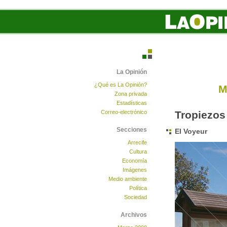
La Opinión
¿Qué es La Opinión?
M
Zona privada
Estadísticas
Correo-electrónico
Tropiezos
Secciones
El Voyeur
Arrecife
Cultura
Economía
Imágenes
Medio ambiente
Política
Sociedad
Archivos