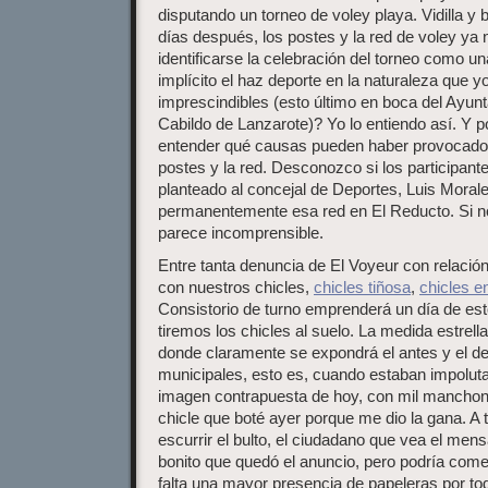
disputando un torneo de voley playa. Vidilla y b
días después, los postes y la red de voley ya 
identificarse la celebración del torneo como u
implícito el haz deporte en la naturaleza que 
imprescindibles (esto último en boca del Ayunt
Cabildo de Lanzarote)? Yo lo entiendo así. Y p
entender qué causas pueden haber provocado 
postes y la red. Desconozco si los participant
planteado al concejal de Deportes, Luis Morale
permanentemente esa red en El Reducto. Si n
parece incomprensible.
Entre tanta denuncia de El Voyeur con relació
con nuestros chicles,
chicles tiñosa
,
chicles e
Consistorio de turno emprenderá un día de e
tiremos los chicles al suelo. La medida estrell
donde claramente se expondrá el antes y el d
municipales, esto es, cuando estaban impoluta
imagen contrapuesta de hoy, con mil manchones
chicle que boté ayer porque me dio la gana. A
escurrir el bulto, el ciudadano que vea el mens
bonito que quedó el anuncio, pero podría com
falta una mayor presencia de papeleras por tod