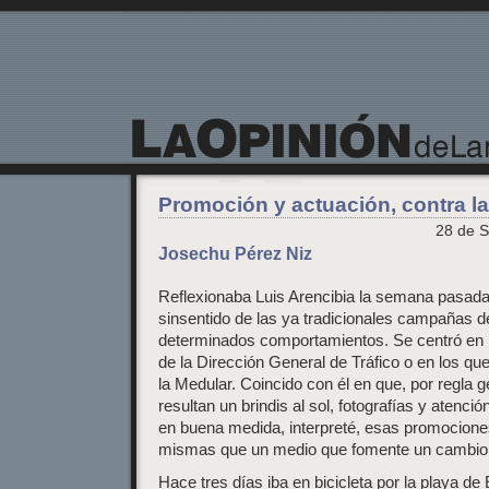
La Opinión de Lanzarote
Promoción y actuación, contra la
28 de S
Josechu Pérez Niz
Reflexionaba Luis Arencibia la semana pasad
sinsentido de las ya tradicionales campañas 
determinados comportamientos. Se centró en 
de la Dirección General de Tráfico o en los qu
la Medular. Coincido con él en que, por regla
resultan un brindis al sol, fotografías y atenc
en buena medida, interpreté, esas promocione
mismas que un medio que fomente un cambio
Hace tres días iba en bicicleta por la playa d