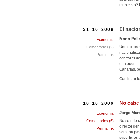
municipio? M
El nacio
31 10 2006
María Pall
Economía
Uno de los 
Comentarios (2)
nacionalist
Permalink
central el 
una buena m
Canarias, p
Continuar l
No cabe
18 10 2006
Jorge Mar
Economía
No se referí
Comentarios (6)
director ge
Permalink
semana pasa
superficies