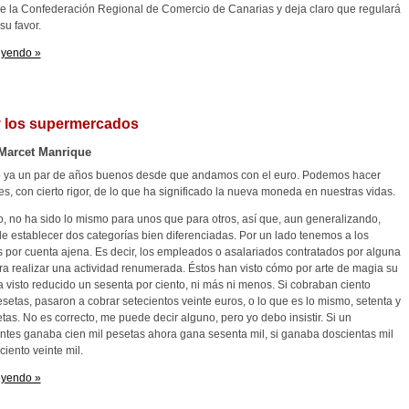
de la Confederación Regional de Comercio de Canarias y deja claro que regulará
su favor.
eyendo »
y los supermercados
Marcet Manrique
ya un par de años buenos desde que andamos con el euro. Podemos hacer
s, con cierto rigor, de lo que ha significado la nueva moneda en nuestras vidas.
, no ha sido lo mismo para unos que para otros, así que, aun generalizando,
e establecer dos categorías bien diferenciadas. Por un lado tenemos a los
s por cuenta ajena. Es decir, los empleados o asalariados contratados por alguna
a realizar una actividad renumerada. Éstos han visto cómo por arte de magia su
 visto reducido un sesenta por ciento, ni más ni menos. Si cobraban ciento
esetas, pasaron a cobrar setecientos veinte euros, o lo que es lo mismo, setenta y
tas. No es correcto, me puede decir alguno, pero yo debo insistir. Si un
antes ganaba cien mil pesetas ahora gana sesenta mil, si ganaba doscientas mil
iento veinte mil.
eyendo »