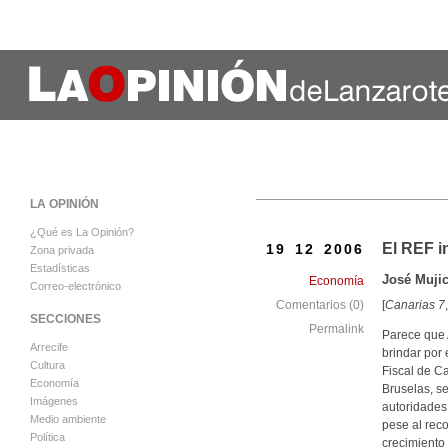
LA OPINIÓN
¿Qué es La Opinión?
El REF i
19 12 2006
Zona privada
Estadísticas
José Muji
Economía
Correo-electrónico
[
Canarias 7
Comentarios (0)
SECCIONES
Permalink
Parece que 
Arrecife
brindar por 
Cultura
Fiscal de Ca
Economía
Bruselas, s
Imágenes
autoridades
Medio ambiente
pese al reco
Política
crecimiento