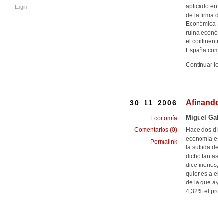
aplicado en
Login
de la firma
Económica E
ruina económ
el continen
España com
Continuar l
Afinand
30 11 2006
Miguel Gal
Economía
Hace dos dí
Comentarios (0)
economía es
Permalink
la subida d
dicho tanta
dice menos,
quienes a e
de la que a
4,32% el pró