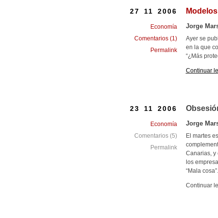
Modelos
27 11 2006
Jorge Mar
Economía
Ayer se pub
Comentarios (1)
en la que c
Permalink
“¿Más protec
Continuar l
Obsesión
23 11 2006
Jorge Mar
Economía
El martes es
Comentarios (5)
complementa
Permalink
Canarias, y 
los empresar
“Mala cosa”.
Continuar l