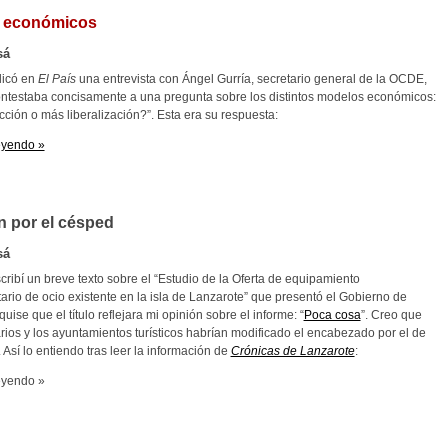
 económicos
sá
licó en
El País
una entrevista con Ángel Gurría, secretario general de la OCDE,
ontestaba concisamente a una pregunta sobre los distintos modelos económicos:
ción o más liberalización?”. Esta era su respuesta:
eyendo »
 por el césped
sá
cribí un breve texto sobre el “Estudio de la Oferta de equipamiento
rio de ocio existente en la isla de Lanzarote” que presentó el Gobierno de
quise que el título reflejara mi opinión sobre el informe: “
Poca cosa
”. Creo que
ios y los ayuntamientos turísticos habrían modificado el encabezado por el de
 Así lo entiendo tras leer la información de
Crónicas de Lanzarote
:
eyendo »