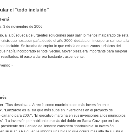
ular el “todo incluido”
Ferrá
a
, 3 de noviembre de 2006]
io, a la búsqueda de urgentes soluciones para salir lo menos malparado de esta
e crisis que nos acompaña desde el año 2000, dudaba en incorporar su hotel a la
do incluido. Se trataba de copiar lo que existía en otras zonas turísticas del
que había incorporado el hotel vecino. Mover pieza era importante para mejorar
 resultados. El paso a dar era bastante trascendente.
eyendo »
arés
er: “Tías desplaza a Arrecife como municipio con más inversión en el
”. “Lanzarote es la isla que más sube en inversiones en el proyecto de
canario para 2007”. “El ejecutivo margina en sus inversiones a los municipios
s”. “La inversión por habitante es más del doble en Santa Cruz que en Las
 presidente del Cabildo de Tenerife considera ‘inadmisible’ la inversión
n su isla”. ¿A alguien le importa una higa lo que ocurra más allá de su isla o