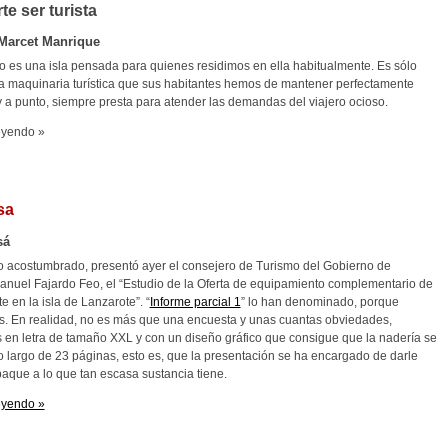
te ser turista
Marcet Manrique
o es una isla pensada para quienes residimos en ella habitualmente. Es sólo
 maquinaria turística que sus habitantes hemos de mantener perfectamente
 a punto, siempre presta para atender las demandas del viajero ocioso.
eyendo »
sa
sá
o acostumbrado, presentó ayer el consejero de Turismo del Gobierno de
anuel Fajardo Feo, el “Estudio de la Oferta de equipamiento complementario de
te en la isla de Lanzarote”. “
Informe parcial 1
” lo han denominado, porque
s. En realidad, no es más que una encuesta y unas cuantas obviedades,
en letra de tamaño XXL y con un diseño gráfico que consigue que la nadería se
o largo de 23 páginas, esto es, que la presentación se ha encargado de darle
aque a lo que tan escasa sustancia tiene.
eyendo »