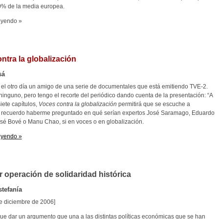
0% de la media europea.
eyendo »
ntra la globalización
sá
el otro día un amigo de una serie de documentales que está emitiendo TVE-2.
ninguno, pero tengo el recorte del periódico dando cuenta de la presentación: “A
siete capítulos,
Voces contra la globalización
permitirá que se escuche a
Y recuerdo haberme preguntado en qué serían expertos José Saramago, Eduardo
sé Bové o Manu Chao, si en voces o en globalización.
eyendo »
 operación de solidaridad histórica
tefanía
de diciembre de 2006]
que dar un argumento que una a las distintas políticas económicas que se han