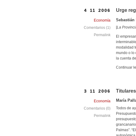
Urge reg
4 11 2006
Sebastián 
Economía
[
La Provinci
Comentarios (1)
Permalink
El empresar
interminabl
modalidad to
mundo o lo 
la cuenta de
Continuar l
Titulares
3 11 2006
María Pall
Economía
Todos de ay
Comentarios (0)
Presupuesto
Permalink
presupuesto 
grancanario
Palmas”. “El
autonómica e