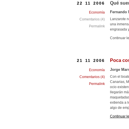
Qué suer
22 11 2006
Fernando 
Economía
Lanzarote n
Comentarios (4)
una inmensa
Permalink
engrasada y
Continuar l
Poca co
21 11 2006
Jorge Mar
Economía
Con el boat
Comentarios (4)
Canarias, M
Permalink
ocio existen
llegarán má
maquetadas 
extienda a l
algo de emp
Continuar l