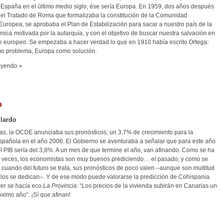
 España en el último medio siglo, ése sería Europa. En 1959, dos años después
 del Tratado de Roma que formalizaba la constitución de la Comunidad
uropea, se aprobaba el Plan de Estabilización para sacar a nuestro país de la
ica motivada por la autarquía, y con el objetivo de buscar nuestra salvación en
te europeo. Se empezaba a hacer verdad lo que en 1910 había escrito Ortega:
o problema, Europa como solución.
eyendo »
o
lardo
as, la OCDE anunciaba sus pronósticos: un 3,7% de crecimiento para la
pañola en el año 2006. El Gobierno se aventuraba a señalar que para este año
el PIB sería del 3,8%. A un mes de que termine el año, van afinando. Como se ha
s veces, los economistas son muy buenos prediciendo… el pasado; y como se
 cuando del futuro se trata, sus pronósticos de poco valen –aunque son multitud
llos se dedican–. Y de ese modo puede valorarse la predicción de Cohispania
yer se hacía eco
La Provincia
: “Los precios de la vivienda subirán en Canarias un
ximo año”. ¡Sí que afinan!