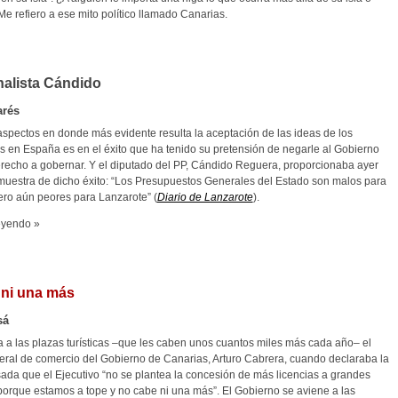
e refiero a ese mito político llamado Canarias.
nalista Cándido
arés
aspectos en donde más evidente resulta la aceptación de las ideas de los
as en España es en el éxito que ha tenido su pretensión de negarle al Gobierno
derecho a gobernar. Y el diputado del PP, Cándido Reguera, proporcionaba ayer
uestra de dicho éxito: “Los Presupuestos Generales del Estado son malos para
ero aún peores para Lanzarote” (
Diario de Lanzarote
).
eyendo »
 ni una más
sá
a a las plazas turísticas –que les caben unos cuantos miles más cada año– el
neral de comercio del Gobierno de Canarias, Arturo Cabrera, cuando declaraba la
da que el Ejecutivo “no se plantea la concesión de más licencias a grandes
 porque estamos a tope y no cabe ni una más”. El Gobierno se aviene a las