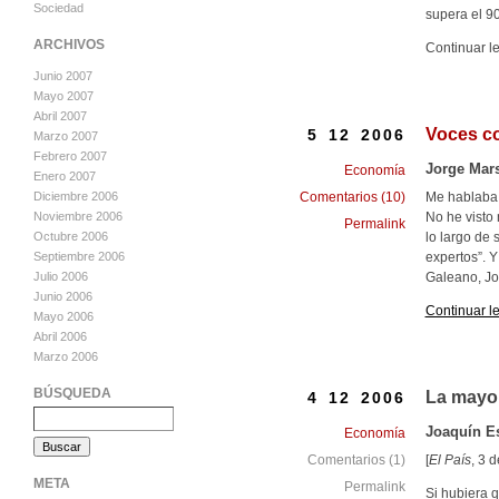
Sociedad
supera el 9
ARCHIVOS
Continuar l
Junio 2007
Mayo 2007
Abril 2007
Voces co
5 12 2006
Marzo 2007
Febrero 2007
Jorge Mar
Economía
Enero 2007
Me hablaba 
Diciembre 2006
Comentarios (10)
No he visto 
Noviembre 2006
Permalink
lo largo de 
Octubre 2006
expertos”. 
Septiembre 2006
Galeano, Jo
Julio 2006
Junio 2006
Continuar l
Mayo 2006
Abril 2006
Marzo 2006
BÚSQUEDA
La mayor
4 12 2006
Joaquín Es
Economía
[
El País
, 3 
Comentarios (1)
META
Permalink
Si hubiera 