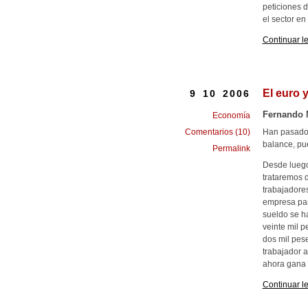
peticiones 
el sector en 
Continuar l
El euro 
9 10 2006
Fernando 
Economía
Han pasado 
Comentarios (10)
balance, pue
Permalink
Desde luego
trataremos d
trabajadore
empresa par
sueldo se ha
veinte mil p
dos mil pese
trabajador 
ahora gana c
Continuar l