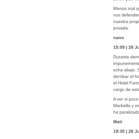
Menos mal qu
nos defendem
nuestra prop
privada.
nano
15:09 | 28 J
Durante dema
impunemente.
echa abajo. 
derribar el h
el Hotel Fari
cargo de est
A ver si poc
Marbella y e
ha paralizad
Mati
19:30 | 28 J