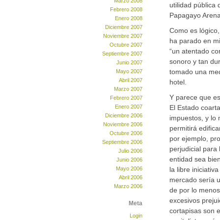
Marzo 2008
utilidad pública
Febrero 2008
Papagayo Arena,
Enero 2008
Diciembre 2007
Como es lógico, 
Noviembre 2007
ha parado en mi
Octubre 2007
“un atentado con
Septiembre 2007
sonoro y tan dur
Junio 2007
tomado una medid
Mayo 2007
Abril 2007
hotel.
Marzo 2007
Y parece que es
Febrero 2007
Enero 2007
El Estado coarta
Diciembre 2006
impuestos, y lo
Noviembre 2006
permitirá edific
Octubre 2006
por ejemplo, pr
Septiembre 2006
perjudicial para
Julio 2006
entidad sea bie
Junio 2006
Mayo 2006
la libre iniciati
Abril 2006
mercado sería u
Marzo 2006
de por lo menos
excesivos preju
Meta
cortapisas son 
Login