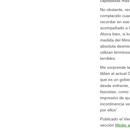
capitalistas má
No obstante, re
complacido cuan
recordar en ese
acompañado a la
Ahora bien, si l
medida del Minis
absoluta desmes
utilizan término
terribles.
Me sorprende la
tildan al actual
que es un gobier
desde enfrente
fascistas, como 
impresión de qu
incontinencia ve
por ellos”.
Publicado el Vie
sección
Medio a