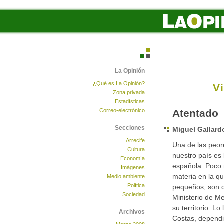
La Opinión
¿Qué es La Opinión?
V
Zona privada
Estadísticas
Correo-electrónico
Atentado
Secciones
Miguel Gallard
Arrecife
Una de las peor
Cultura
nuestro país es 
Economía
española. Poco
Imágenes
materia en la q
Medio ambiente
Política
pequeños, son d
Sociedad
Ministerio de M
su territorio. Lo
Archivos
Costas, dependi