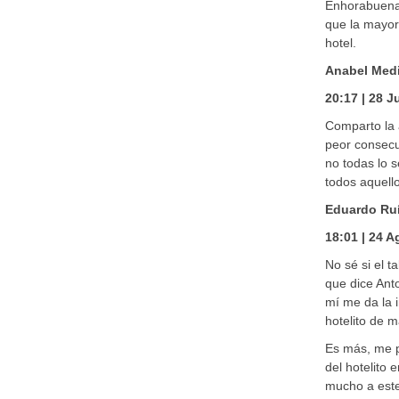
Enhorabuena a
que la mayor
hotel.
Anabel Med
20:17 | 28 J
Comparto la a
peor consecu
no todas lo 
todos aquell
Eduardo Ru
18:01 | 24 
No sé si el t
que dice Ant
mí me da la 
hotelito de m
Es más, me p
del hotelito
mucho a este