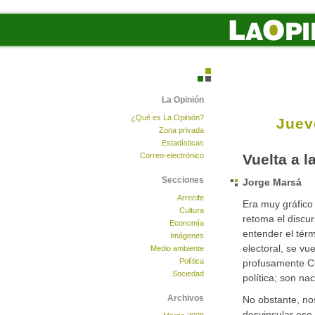
La Opinión
¿Qué es La Opinión?
Juev
Zona privada
Estadísticas
Correo-electrónico
Vuelta a 
Secciones
Jorge Marsá
Arrecife
Era muy gráfico 
Cultura
retoma el discu
Economía
entender el tér
Imágenes
electoral, se vu
Medio ambiente
Política
profusamente CC
Sociedad
política; son nac
Archivos
No obstante, nos
desvincular ese