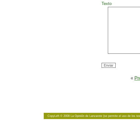
Texto
«
Pr
CopyLeft
© 2008 La Opinión de Lanzarote (se permite el uso de los tex