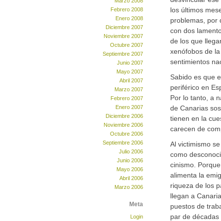
Marzo 2008
los últimos mes
Febrero 2008
Enero 2008
problemas, por 
Diciembre 2007
con dos lamentos
Noviembre 2007
de los que lleg
Octubre 2007
xenófobos de la 
Septiembre 2007
sentimientos nac
Junio 2007
Mayo 2007
Sabido es que el
Abril 2007
periférico en Es
Marzo 2007
Por lo tanto, a 
Febrero 2007
Enero 2007
de Canarias sos
Diciembre 2006
tienen en la cue
Noviembre 2006
carecen de com
Octubre 2006
Septiembre 2006
Al victimismo s
Julio 2006
como desconocim
Junio 2006
cinismo. Porque
Mayo 2006
alimenta la emig
Abril 2006
riqueza de los p
Marzo 2006
llegan a Canari
Meta
puestos de trab
par de décadas 
Login