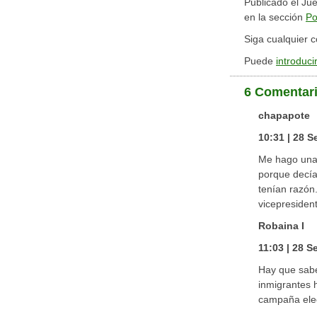
Publicado el Ju
en la sección
Po
Siga cualquier 
Puede
introduci
6 Comentar
chapapote
10:31 | 28 
Me hago una 
porque decían
tenían razón
vicepresiden
Robaina I
11:03 | 28 
Hay que sabe
inmigrantes 
campaña elec