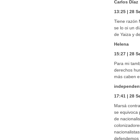
Carlos Díaz
13:25 | 28 
Tiene razón 
se lo oi un d
de Yaiza y de
Helena
15:27 | 28 
Para mi tamb
derechos hum
más caben en
independent
17:41 | 28 
Marsá contra 
se equivoca 
de nacionalis
colonizadore
nacionalistas
defendemos l