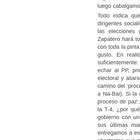
luego cabalgamos’
Todo indica qu
dirigentes socia
las elecciones
Zapatero hará to
con toda la pint
gusto. En reali
suficientemente
echar al PP, pr
electoral y alia
camino del ‘proc
a Na-Bai). Si la
proceso de paz’
la T-4, ¿por qu
gobierno con un
sus últimas ma
entregamos a es