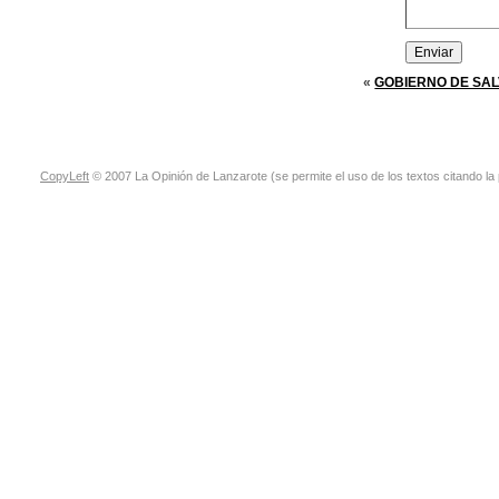
«
GOBIERNO DE SA
CopyLeft
© 2007 La Opinión de Lanzarote (se permite el uso de los textos citando la