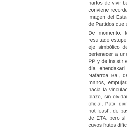
hartos de vivir b
conviene recorda
imagen del Esta
de Partidos que 
De momento, la
resultado estupe
eje simbólico d
pertenecer a una
PP y de insistir
día lehendakari
Nafarroa Bai, d
manos, empujar
hacia la vincul
plazo, sin olvid
oficial, Patxi di
not least’, de 
de ETA, pero sí 
cuyos frutos dif