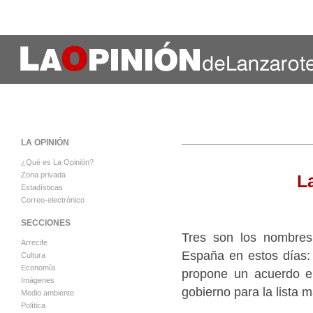
LA OPINIÓN
¿Qué es La Opinión?
Zona privada
L
Estadísticas
Correo-electrónico
SECCIONES
Tres son los nombres 
Arrecife
España en estos días: 
Cultura
Economía
propone un acuerdo en
Imágenes
gobierno para la lista 
Medio ambiente
Política