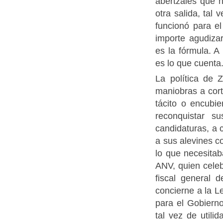
abertzales que n
otra salida, tal
funcionó para e
importe agudizar
es la fórmula. 
es lo que cuenta
La política de 
maniobras a cort
tácito o encubi
reconquistar s
candidaturas, a 
a sus alevines c
lo que necesitab
ANV, quien celeb
fiscal general 
concierne a la L
para el Gobiern
tal vez de util