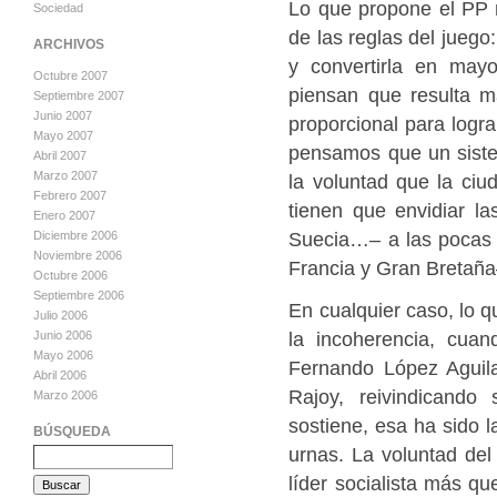
Lo que propone el PP 
Sociedad
de las reglas del juego
ARCHIVOS
y convertirla en mayo
Octubre 2007
piensan que resulta m
Septiembre 2007
Junio 2007
proporcional para logra
Mayo 2007
pensamos que un siste
Abril 2007
Marzo 2007
la voluntad que la ci
Febrero 2007
tienen que envidiar l
Enero 2007
Suecia…– a las pocas 
Diciembre 2006
Noviembre 2006
Francia y Gran Bretaña
Octubre 2006
Septiembre 2006
En cualquier caso, lo q
Julio 2006
la incoherencia, cuan
Junio 2006
Mayo 2006
Fernando López Aguil
Abril 2006
Rajoy, reivindicand
Marzo 2006
sostiene, esa ha sido 
BÚSQUEDA
urnas. La voluntad del
líder socialista más qu