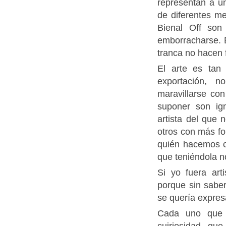
representan a u
de diferentes me
Bienal Off son
emborracharse. E
tranca no hacen f
El arte es tan 
exportación, 
maravillarse co
suponer son ig
artista del que
otros con más f
quién hacemos c
que teniéndola n
Si yo fuera art
porque sin saber
se quería expres
Cada uno que 
cuiriosidad qu