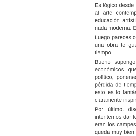
Es lógico desde
al arte contem
educación artís
nada moderna. Es
Luego pareces co
una obra te gu
tiempo.
Bueno supongo
económicos qu
político, poner
pérdida de tiem
esto es lo fantá
claramente inspi
Por último, di
intentemos dar 
eran los campes
queda muy bien d