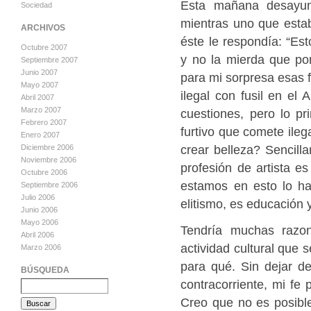
Esta mañana desayun
Sociedad
mientras uno que esta
ARCHIVOS
éste le respondía: “Es
Octubre 2007
y no la mierda que pon
Septiembre 2007
Junio 2007
para mi sorpresa esas f
Mayo 2007
ilegal con fusil en el
Abril 2007
Marzo 2007
cuestiones, pero lo p
Febrero 2007
furtivo que comete ile
Enero 2007
crear belleza? Sencil
Diciembre 2006
Noviembre 2006
profesión de artista e
Octubre 2006
estamos en esto lo ha
Septiembre 2006
Julio 2006
elitismo, es educación y
Junio 2006
Mayo 2006
Tendría muchas razon
Abril 2006
actividad cultural que 
Marzo 2006
para qué. Sin dejar d
BÚSQUEDA
contracorriente, mi fe 
Creo que no es posible