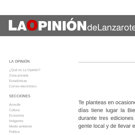
LA OPINIÓN
¿Qué es La Opinión?
Zona privada
Estadísticas
Correo-electrónico
SECCIONES
Te planteas en ocasion
Arrecife
días tiene lugar la Bi
Cultura
Economía
durante tres ediciones
Imágenes
gente local y de llevar el
Medio ambiente
Política