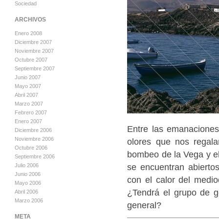
Sociedad
ARCHIVOS
Enero 2008
Diciembre 2007
Noviembre 2007
Octubre 2007
Septiembre 2007
Junio 2007
Mayo 2007
Abril 2007
Marzo 2007
Febrero 2007
Enero 2007
Entre las emanaciones
Diciembre 2006
Noviembre 2006
olores que nos regal
Octubre 2006
bombeo de la Vega y el
Septiembre 2006
se encuentran abierto
Julio 2006
Junio 2006
con el calor del medio
Mayo 2006
¿Tendrá el grupo de g
Abril 2006
Marzo 2006
general?
META