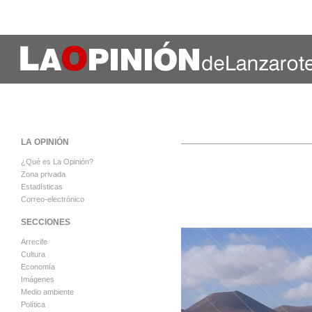
LA OPINIÓN
¿Qué es La Opinión?
Zona privada
Estadísticas
Correo-electrónico
SECCIONES
Arrecife
Cultura
Economía
Imágenes
Medio ambiente
Política