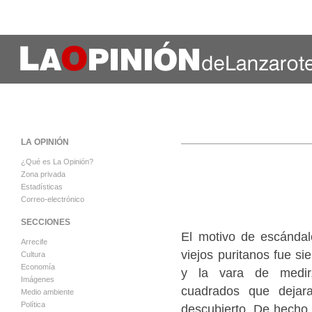
LA OPINIÓN
¿Qué es La Opinión?
Zona privada
Estadísticas
Correo-electrónico
SECCIONES
El motivo de escándalo
Arrecife
viejos puritanos fue si
Cultura
Economía
y la vara de medir,
Imágenes
cuadrados que dejar
Medio ambiente
Política
descubierto. De hecho,