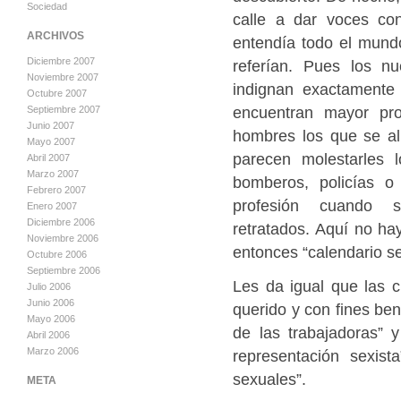
Sociedad
calle a dar voces co
ARCHIVOS
entendía todo el mun
Diciembre 2007
referían. Pues los n
Noviembre 2007
indignan exactamente
Octubre 2007
encuentran mayor pr
Septiembre 2007
Junio 2007
hombres los que se al
Mayo 2007
parecen molestarles 
Abril 2007
Marzo 2007
bomberos, policías o
Febrero 2007
profesión cuando 
Enero 2007
Diciembre 2006
retratados. Aquí no ha
Noviembre 2006
entonces “calendario sex
Octubre 2006
Septiembre 2006
Les da igual que las 
Julio 2006
Junio 2006
querido y con fines ben
Mayo 2006
de las trabajadoras” y
Abril 2006
Marzo 2006
representación sexis
sexuales”.
META