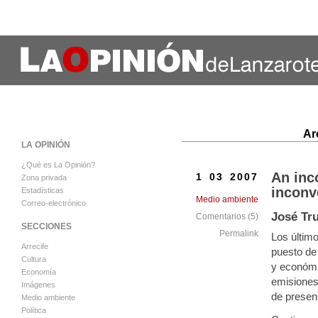
Ar
LA OPINIÓN
¿Qué es La Opinión?
An inc
1 03 2007
Zona privada
inconv
Estadísticas
Medio ambiente
Correo-electrónico
José Tru
Comentarios (5)
SECCIONES
Permalink
Los último
Arrecife
puesto de
Cultura
y económi
Economía
emisiones
Imágenes
de present
Medio ambiente
Política