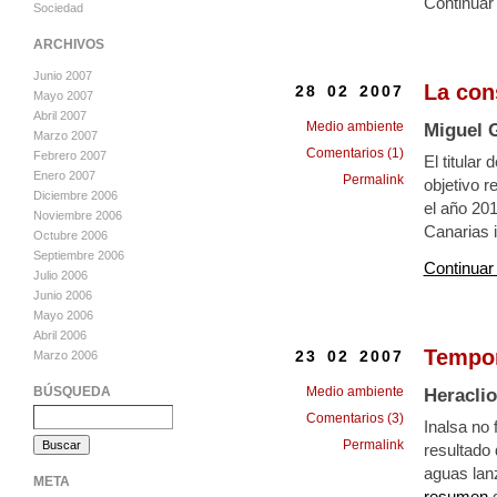
Continuar
Sociedad
ARCHIVOS
Junio 2007
La con
28 02 2007
Mayo 2007
Abril 2007
Medio ambiente
Miguel 
Marzo 2007
Comentarios (1)
Febrero 2007
El titular
Enero 2007
Permalink
objetivo r
Diciembre 2006
el año 201
Noviembre 2006
Canarias i
Octubre 2006
Septiembre 2006
Continuar
Julio 2006
Junio 2006
Mayo 2006
Abril 2006
Tempor
23 02 2007
Marzo 2006
Medio ambiente
BÚSQUEDA
Heracli
Comentarios (3)
Inalsa no 
Permalink
resultado 
aguas lan
META
resumen
d