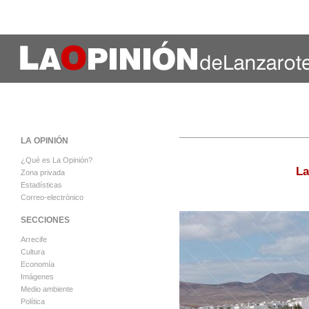
LA OPINIÓN
¿Qué es La Opinión?
La
Zona privada
Estadísticas
Correo-electrónico
SECCIONES
Arrecife
Cultura
Economía
Imágenes
Medio ambiente
Política