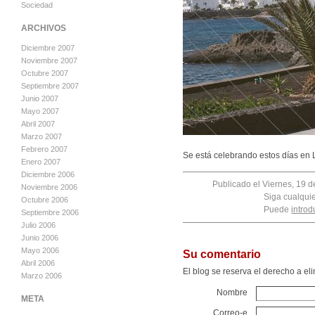
Sociedad
ARCHIVOS
Diciembre 2007
Noviembre 2007
Octubre 2007
Septiembre 2007
Junio 2007
Mayo 2007
Abril 2007
Marzo 2007
Febrero 2007
Se está celebrando estos días en
Enero 2007
Diciembre 2006
Publicado el Viernes, 19 d
Noviembre 2006
Siga cualqui
Octubre 2006
Puede
introd
Septiembre 2006
Julio 2006
Junio 2006
Mayo 2006
Su comentario
Abril 2006
El blog se reserva el derecho a e
Marzo 2006
Nombre
META
Correo-e