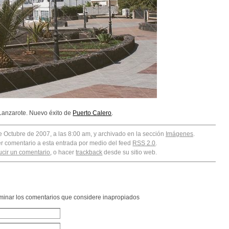
 Lanzarote. Nuevo éxito de
Puerto Calero
.
e Octubre de 2007, a las 8:00 am, y archivado en la sección
Imágenes
.
er comentario a esta entrada por medio del feed
RSS 2.0
.
ucir un comentario
, o hacer
trackback
desde su sitio web.
liminar los comentarios que considere inapropiados